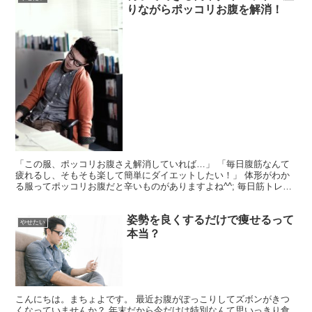
りながらポッコリお腹を解消！
「この服、ポッコリお腹さえ解消していれば…」 「毎日腹筋なんて
疲れるし、そもそも楽して簡単にダイエットしたい！」 体形がわか
る服ってポッコリお腹だと辛いものがありますよね^^; 毎日筋トレも
疲れるし、筋トレも一つ間違うと体形そのものが崩れま...
姿勢を良くするだけで痩せるって
やせたい
本当？
こんにちは。まちょよです。 最近お腹がぽっこりしてズボンがきつ
くなっていませんか？ 年末だから今だけは特別なんて思いっきり食