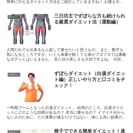
簡単に行えるダイエット方法をご紹介していきますね！ お腹も引き
締めてカッコいい身体を目指しましょう！
三日坊主でずぼらな方も続けられ
やせたい
る厳選ダイエット法（運動編）
人間だれでも出来るなら楽して痩せたいと思うもの。 また、数字も
気になるところですが、いくら体重が軽くても体がブヨブヨでは素敵
なボディとはいえません。 見た目の美しさも大切ですよね。 今回は
無理せず痩せることができるダイエット方法をご紹介しま...
ずぼらダイエット（白湯ダイエッ
やせたい
ト編）正しいやり方と口コミをチ
ェック！
一時期ブームとなった白湯ダイエット。 結局のところ、白湯ダイエ
ットにどのような効果があるの？ 本当に痩せるの？ イマイチ分から
ない人のために、ただ体重が減るだけではない、体にも良い効果のあ
る白湯ダイエットについてご紹介します。
椅子でできる簡単ダイエット！座
やせたい