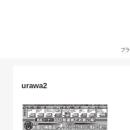
プラ
urawa2